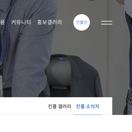
용
커뮤니티
홍보갤러리
킨플인
킨플 갤러리
킨플 소식지