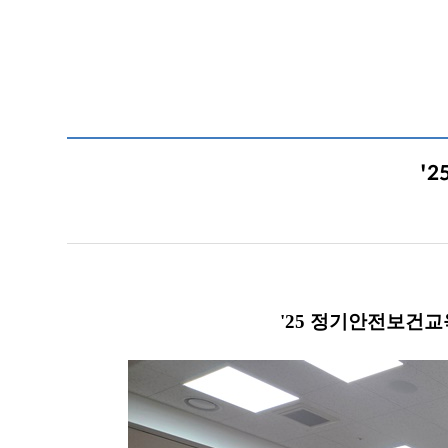
'2
'25 정기안전보건교
​