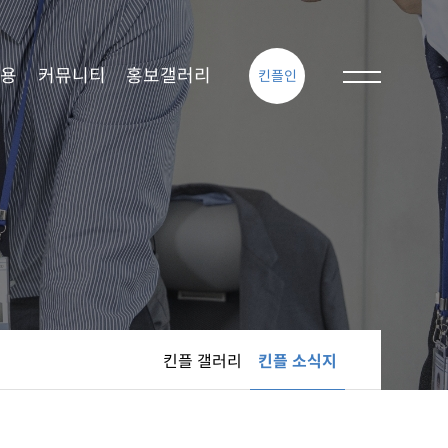
용
커뮤니티
홍보갤러리
킨플인
킨플 갤러리
킨플 소식지