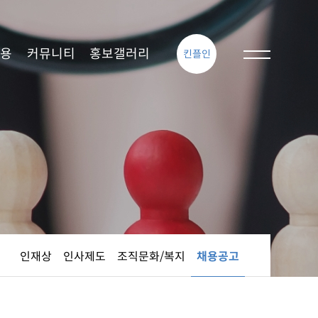
용
커뮤니티
홍보갤러리
킨플인
인재상
인사제도
조직문화/복지
채용공고